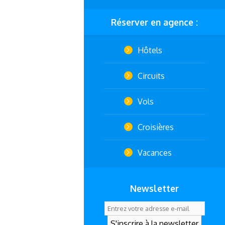
Réserver en agence :
Hôtels
Circuits
Vols
Croisières
Vacances
Newsletter