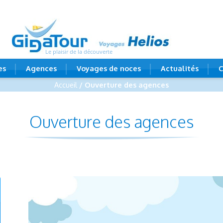
Le plaisir de la découverte
es
Agences
Voyages de noces
Actualités
C
Accueil
/ Ouverture des agences
Ouverture des agences