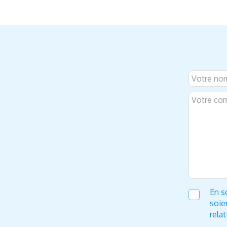
En s
soie
rela