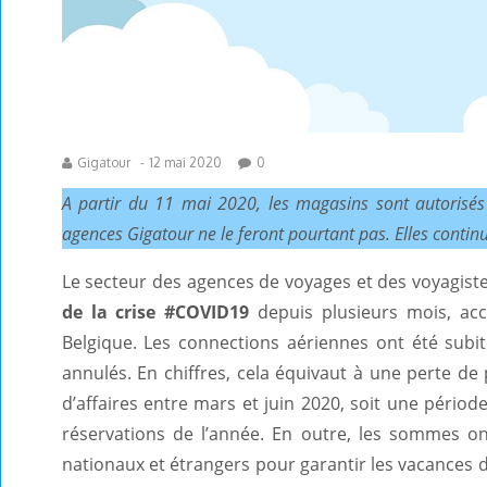
Gigatour
-
12 mai 2020
0
A partir du 11 mai 2020, les magasins sont autorisés 
agences Gigatour ne le feront pourtant pas. Elles continu
Le secteur des agences de voyages et des voyagis
de la crise #COVID19
depuis plusieurs mois, acce
Belgique. Les connections aériennes ont été subi
annulés. En chiffres, cela équivaut à une perte de 
d’affaires entre mars et juin 2020, soit une péri
réservations de l’année. En outre, les sommes on
nationaux et étrangers pour garantir les vacances d