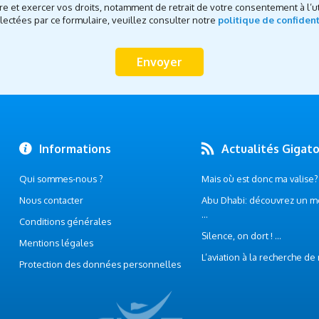
re et exercer vos droits, notamment de retrait de votre consentement à l’ut
ectées par ce formulaire, veuillez consulter notre
politique de confident
Informations
Actualités Gigat
Qui sommes-nous ?
Mais où est donc ma valise? .
Nous contacter
Abu Dhabi: découvrez un m
...
Conditions générales
Silence, on dort ! ...
Mentions légales
L’aviation à la recherche de
Protection des données personnelles