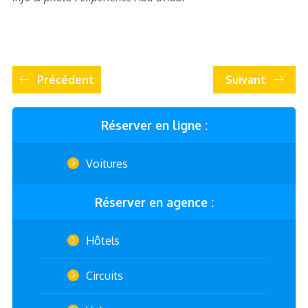
Précédent
Suivant
Réserver en ligne :
Voitures
Réserver en agence :
Hôtels
Circuits