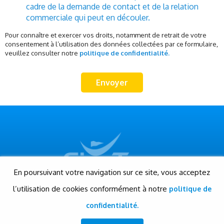
cadre de la demande de contact et de la relation
commerciale qui peut en découler.
Pour connaître et exercer vos droits, notamment de retrait de votre
consentement à l’utilisation des données collectées par ce formulaire,
veuillez consulter notre
politique de confidentialité.
En poursuivant votre navigation sur ce site, vous acceptez
l’utilisation de cookies conformément à notre
politique de
© Gigatour - Tous droits réservés
Conception et réalisation: Evensis
confidentialité.
www.evensis.com