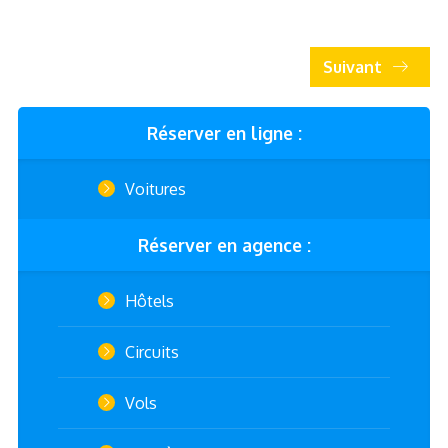
Suivant
Réserver en ligne :
Voitures
Réserver en agence :
Hôtels
Circuits
Vols