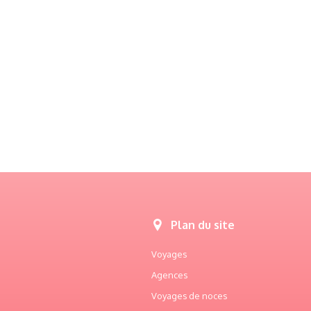
Plan du site
Voyages
Agences
Voyages de noces