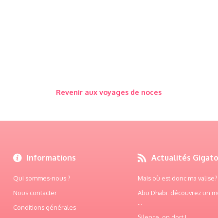
Revenir aux voyages de noces
Informations
Actualités Gigat
Qui sommes-nous ?
Mais où est donc ma valise? .
Nous contacter
Abu Dhabi: découvrez un m
...
Conditions générales
Silence, on dort ! ...