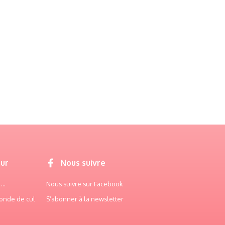
our
Nous suivre
..
Nous suivre sur Facebook
onde de cul
S’abonner à la newsletter