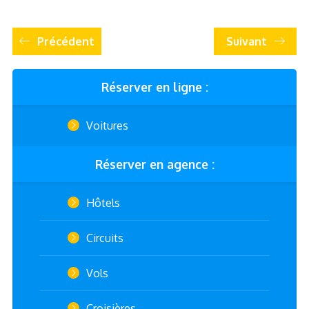
Précédent
Suivant
Réserver en ligne :
Voitures
Réserver en agence :
Hôtels
Circuits
Vols
Croisières