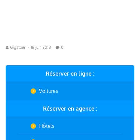
Gigatour
-
18 juin 2018
0
Réserver en ligne :
Voitures
Réserver en agence :
Hôtels