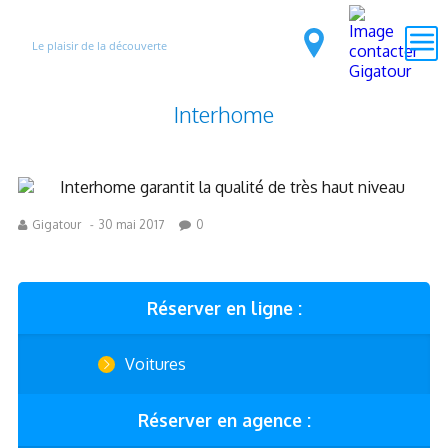
Le plaisir de la découverte
Interhome
Gigatour
-
30 mai 2017
0
Réserver en ligne :
Voitures
Réserver en agence :