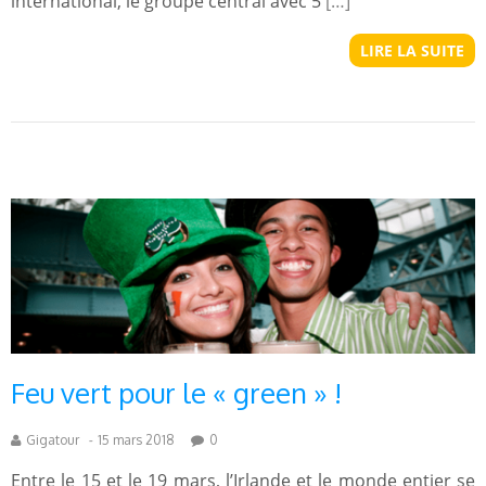
international, le groupe central avec 5
[…]
LIRE LA SUITE
Feu vert pour le « green » !
Gigatour
-
15 mars 2018
0
Entre le 15 et le 19 mars, l’Irlande et le monde entier se