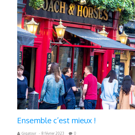
Ensemble c’est mieux !
Gigatour
-
8 février 2023
0