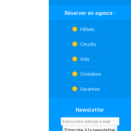
Réserver en agence :
Hôtels
Circuits
Vols
Croisières
Vacances
Newsletter