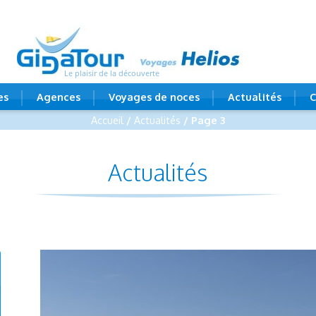
Le plaisir de la découverte
es
Agences
Voyages de noces
Actualités
C
Accueil
/
Actualités
/ Page 3
Actualités