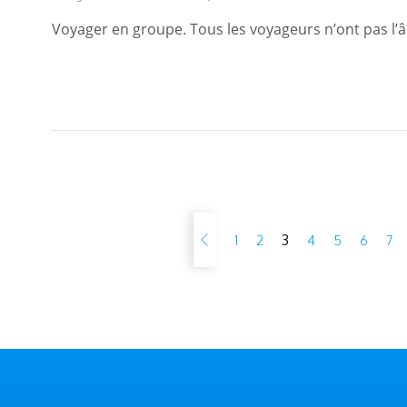
Voyager en groupe. Tous les voyageurs n’ont pas l’â
3
1
2
4
5
6
7